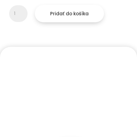
množstvo
Pridať do košíka
Lepacia
sada
pre
North
Air