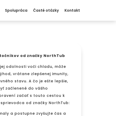
Spolupráca
Časté otázky
Kontakt
atočníkov od značky NorthTub
jej odolnosti voči chladu, môže
ýhod, vrátane zlepšenej imunity,
vného stavu. A čo je ešte lepšie,
byť začlenené do vášho
pravení začať s touto cestou k
ký sprievodca od značky NorthTub:
omaly a postupne zvyšujte čas a