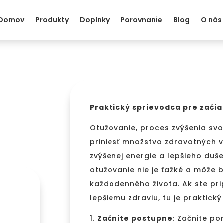
Domov
Produkty
Doplnky
Porovnanie
Blog
O nás
Praktický sprievodca pre zači
Otužovanie, proces zvýšenia svo
priniesť množstvo zdravotných v
zvýšenej energie a lepšieho duše
otužovanie nie je ťažké a môže 
každodenného života. Ak ste pri
lepšiemu zdraviu, tu je praktic
Začnite postupne
: Začnite p