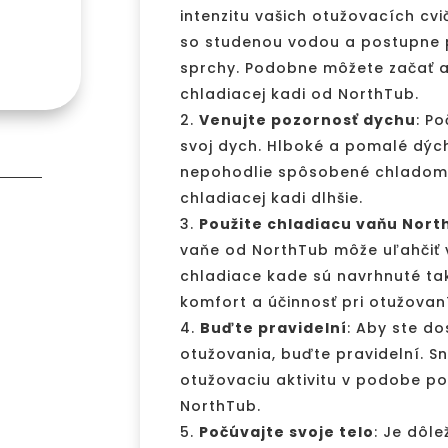
intenzitu vašich otužovacích cvi
so studenou vodou a postupne p
sprchy. Podobne môžete začať aj
chladiacej kadi od NorthTub.
Venujte pozornosť dychu
: P
svoj dych. Hlboké a pomalé dýc
nepohodlie spôsobené chladom 
chladiacej kadi dlhšie.
Použite chladiacu vaňu Nor
vaňe od NorthTub môže uľahčiť v
chladiace kade sú navrhnuté ta
komfort a účinnosť pri otužovaní
Buďte pravidelní
: Aby ste do
otužovania, buďte pravidelní. Sn
otužovaciu aktivitu v podobe po
NorthTub.
Počúvajte svoje telo
: Je dôle