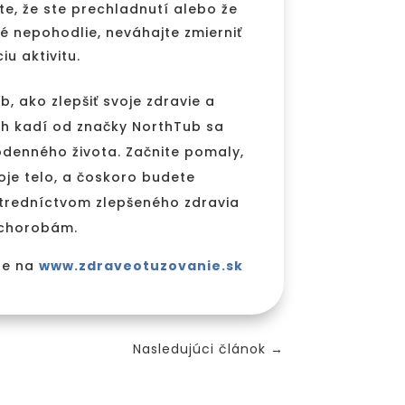
ite, že ste prechladnutí alebo že
ké nepohodlie, neváhajte zmierniť
iu aktivitu.
, ako zlepšiť svoje zdravie a
h kadí od značky NorthTub sa
denného života. Začnite pomaly,
oje telo, a čoskoro budete
stredníctvom zlepšeného zdravia
a chorobám.
te na
www.zdraveotuzovanie.sk
Nasledujúci článok
→