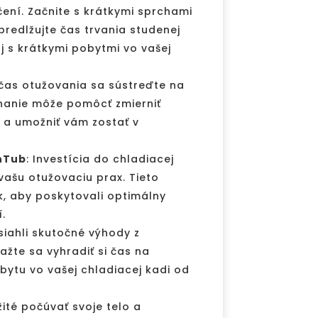
čení. Začnite s krátkymi sprchami
redlžujte čas trvania studenej
 s krátkymi pobytmi vo vašej
očas otužovania sa sústreďte na
hanie môže pomôcť zmierniť
a umožniť vám zostať v
thTub
: Investícia do chladiacej
ašu otužovaciu prax. Tieto
k, aby poskytovali optimálny
.
siahli skutočné výhody z
ažte sa vyhradiť si čas na
bytu vo vašej chladiacej kadi od
žité počúvať svoje telo a