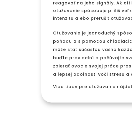
reagovať na jeho signály. Ak cít
otužovanie spôsobuje príliš veľ
intenzitu alebo prerušiť otužovac
Otužovanie je jednoduchý spôsob
pohodu a s pomocou chladiacic
môže stať súčasťou vášho každo
buďte pravidelní a počúvajte sv
zbierať ovocie svojej práce pro
a lepšej odolnosti voči stresu 
Viac tipov pre otužovanie nájde